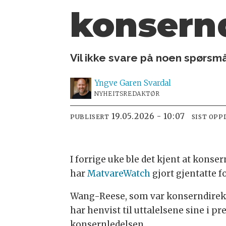
konsern
Vil ikke svare på noen spørsmå
Yngve
Garen Svardal
NYHEITSREDAKTØR
19.05.2026 - 10:07
PUBLISERT
SIST OPP
I forrige uke ble det kjent at kon
har
MatvareWatch
gjort gjentatte f
Wang-Reese, som var konserndirekt
har henvist til uttalelsene sine i p
konsernledelsen.