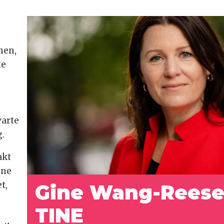
hen,
le
e
varte
g.
akt
nne
t,
Gine Wang-Rees
TINE