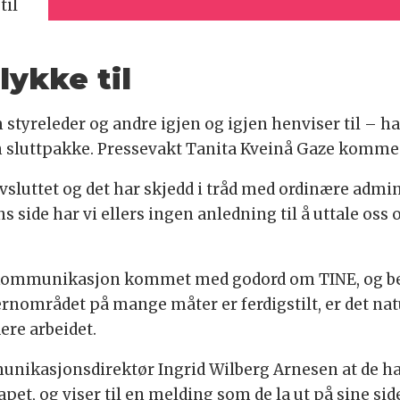
til
lykke til
releder og andre igjen og igjen henviser til – har
n sluttpakke. Pressevakt Tanita Kveinå Gaze komme
avsluttet og det har skjedd i tråd med ordinære admi
ns side har vi ellers ingen anledning til å uttale o
 kommunikasjon kommet med godord om TINE, og be
nområdet på mange måter er ferdigstilt, er det natu
dere arbeidet.
unikasjonsdirektør Ingrid Wilberg Arnesen at de har
pet, og viser til en melding som de la ut på sine 