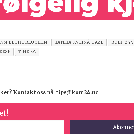
følgelig k
NN-BETH FREUCHEN
TANITA KVEINÅ GAZE
ROLF ØYV
EESE
TINE SA
 saker? Kontakt oss på: tips@kom24.no
et!