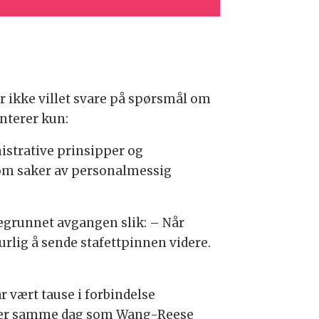
 ikke villet svare på spørsmål om
nterer kun:
nistrative prinsipper og
ss om saker av personalmessig
grunnet avgangen slik: – Når
rlig å sende stafettpinnen videre.
 vært tause i forbindelse
sider samme dag som Wang-Reese