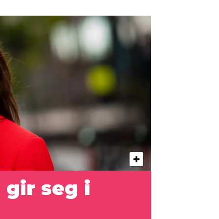
e
gir seg i