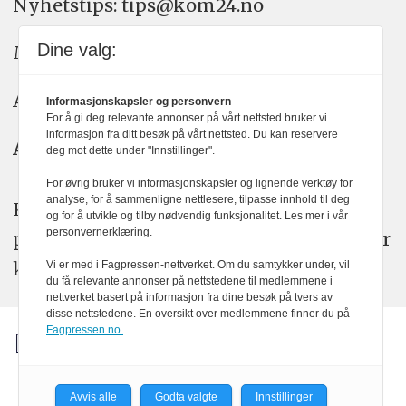
Nyhetstips: tips@kom24.no
Dine valg:
Meninger: meninger@kom24.no
Annonse: annonse@watchmedia.no
Informasjonskapsler og personvern
For å gi deg relevante annonser på vårt nettsted bruker vi
informasjon fra ditt besøk på vårt nettsted. Du kan reservere
Abonnement:
kom24@watchmedia.no
deg mot dette under "Innstillinger".
For øvrig bruker vi informasjonskapsler og lignende verktøy for
analyse, for å sammenligne nettlesere, tilpasse innhold til deg
KOM24 arbeider etter Vær Varsom-
og for å utvikle og tilby nødvendig funksjonalitet. Les mer i vår
personvernerklæring.
plakatens regler for god presseskikk. Her
kan du lese mer om
PFUs
arbeid.
Vi er med i Fagpressen-nettverket. Om du samtykker under, vil
du få relevante annonser på nettstedene til medlemmene i
nettverket basert på informasjon fra dine besøk på tvers av
disse nettstedene. En oversikt over medlemmene finner du på
Fagpressen.no.
Avvis alle
Godta valgte
Innstillinger