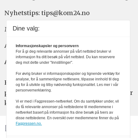
Nyhetstips: tips@kom24.no
Dine valg:
Meninger: meninger@kom24.no
Annonse: annonse@watchmedia.no
Informasjonskapsler og personvern
For å gi deg relevante annonser på vårt nettsted bruker vi
informasjon fra ditt besøk på vårt nettsted. Du kan reservere
Abonnement:
kom24@watchmedia.no
deg mot dette under "Innstillinger".
For øvrig bruker vi informasjonskapsler og lignende verktøy for
analyse, for å sammenligne nettlesere, tilpasse innhold til deg
KOM24 arbeider etter Vær Varsom-
og for å utvikle og tilby nødvendig funksjonalitet. Les mer i vår
personvernerklæring.
plakatens regler for god presseskikk. Her
kan du lese mer om
PFUs
arbeid.
Vi er med i Fagpressen-nettverket. Om du samtykker under, vil
du få relevante annonser på nettstedene til medlemmene i
nettverket basert på informasjon fra dine besøk på tvers av
disse nettstedene. En oversikt over medlemmene finner du på
Fagpressen.no.