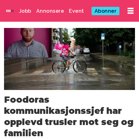
Jobb
Annonsere
Event
Abonner
Emne:
2501221
Foodoras
kommunikasjonssjef har
opplevd trusler mot seg og
familien