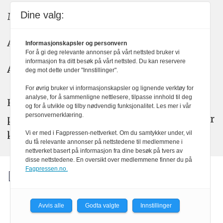
Dine valg:
Meninger: meninger@kom24.no
Annonse: annonse@watchmedia.no
Informasjonskapsler og personvern
For å gi deg relevante annonser på vårt nettsted bruker vi
informasjon fra ditt besøk på vårt nettsted. Du kan reservere
Abonnement:
kom24@watchmedia.no
deg mot dette under "Innstillinger".
For øvrig bruker vi informasjonskapsler og lignende verktøy for
analyse, for å sammenligne nettlesere, tilpasse innhold til deg
KOM24 arbeider etter Vær Varsom-
og for å utvikle og tilby nødvendig funksjonalitet. Les mer i vår
personvernerklæring.
plakatens regler for god presseskikk. Her
kan du lese mer om
PFUs
arbeid.
Vi er med i Fagpressen-nettverket. Om du samtykker under, vil
du få relevante annonser på nettstedene til medlemmene i
nettverket basert på informasjon fra dine besøk på tvers av
disse nettstedene. En oversikt over medlemmene finner du på
Fagpressen.no.
Avvis alle
Godta valgte
Innstillinger
Powered by Labrador CMS