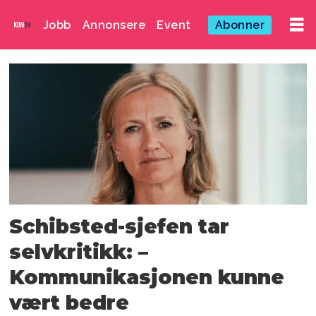
Jobb
Annonsere
Event
Abonner
Emne:
annonsevalg
Schibsted-sjefen tar
selvkritikk: –
Kommunikasjonen kunne
vært bedre