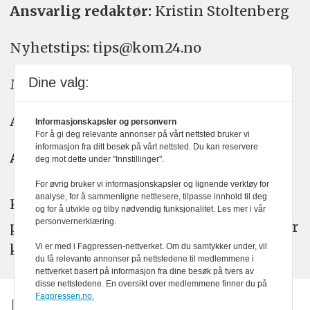
Ansvarlig redaktør:
Kristin Stoltenberg
Nyhetstips: tips@kom24.no
Dine valg:
Meninger: meninger@kom24.no
Annonse: annonse@watchmedia.no
Informasjonskapsler og personvern
For å gi deg relevante annonser på vårt nettsted bruker vi
informasjon fra ditt besøk på vårt nettsted. Du kan reservere
Abonnement:
kom24@watchmedia.no
deg mot dette under "Innstillinger".
For øvrig bruker vi informasjonskapsler og lignende verktøy for
analyse, for å sammenligne nettlesere, tilpasse innhold til deg
KOM24 arbeider etter Vær Varsom-
og for å utvikle og tilby nødvendig funksjonalitet. Les mer i vår
personvernerklæring.
plakatens regler for god presseskikk. Her
kan du lese mer om
PFUs
arbeid.
Vi er med i Fagpressen-nettverket. Om du samtykker under, vil
du få relevante annonser på nettstedene til medlemmene i
nettverket basert på informasjon fra dine besøk på tvers av
disse nettstedene. En oversikt over medlemmene finner du på
Fagpressen.no.