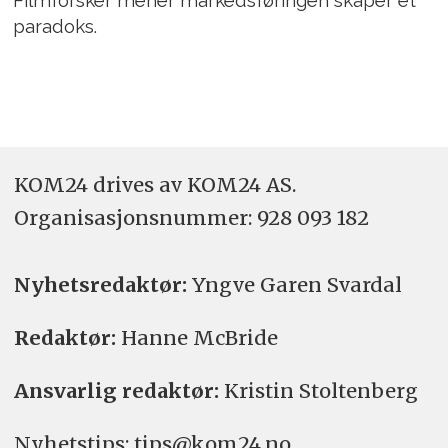
Filmforsker mener markedsføringen skaper et
paradoks.
KOM24 drives av KOM24 AS.
Organisasjons­nummer: 928 093 182
Nyhetsredaktør:
Yngve Garen Svardal
Redaktør:
Hanne McBride
Ansvarlig redaktør:
Kristin Stoltenberg
Nyhetstips: tips@kom24.no