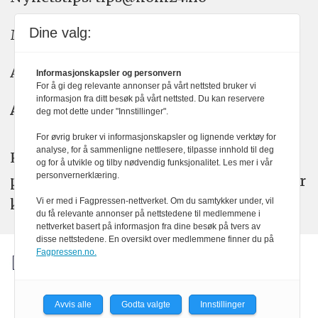
Dine valg:
Meninger: meninger@kom24.no
Annonse: annonse@watchmedia.no
Informasjonskapsler og personvern
For å gi deg relevante annonser på vårt nettsted bruker vi
informasjon fra ditt besøk på vårt nettsted. Du kan reservere
Abonnement:
kom24@watchmedia.no
deg mot dette under "Innstillinger".
For øvrig bruker vi informasjonskapsler og lignende verktøy for
analyse, for å sammenligne nettlesere, tilpasse innhold til deg
KOM24 arbeider etter Vær Varsom-
og for å utvikle og tilby nødvendig funksjonalitet. Les mer i vår
personvernerklæring.
plakatens regler for god presseskikk. Her
kan du lese mer om
PFUs
arbeid.
Vi er med i Fagpressen-nettverket. Om du samtykker under, vil
du få relevante annonser på nettstedene til medlemmene i
nettverket basert på informasjon fra dine besøk på tvers av
disse nettstedene. En oversikt over medlemmene finner du på
Fagpressen.no.
Avvis alle
Godta valgte
Innstillinger