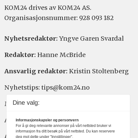
KOM24 drives av KOM24 AS.
Organisasjons­nummer: 928 093 182
Nyhetsredaktør:
Yngve Garen Svardal
Redaktør:
Hanne McBride
Ansvarlig redaktør:
Kristin Stoltenberg
Nyhetstips: tips@kom24.no
Dine valg:
Meninger: meninger@kom24.no
Annonse: annonse@watchmedia.no
Informasjonskapsler og personvern
For å gi deg relevante annonser på vårt nettsted bruker vi
informasjon fra ditt besøk på vårt nettsted. Du kan reservere
Abonnement:
kom24@watchmedia.no
deg mot dette under "Innstillinger".