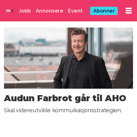
Jobb
Annonsere
Event
Abonner
Emne:
arkitektur-
og
designhøgskolen
i
Audun Farbrot går til AHO
oslo
Skal videreutvikle kommuikasjonsstrategien.