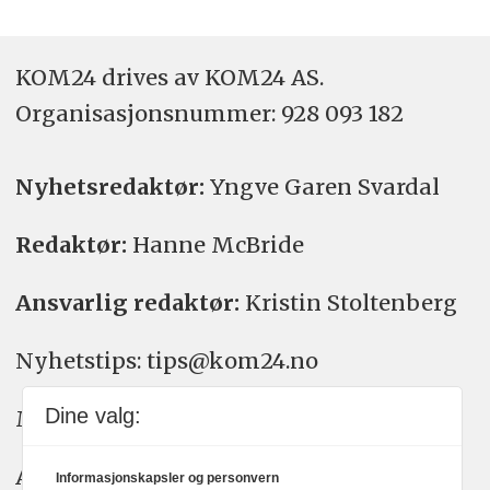
KOM24 drives av KOM24 AS.
Organisasjons­nummer: 928 093 182
Nyhetsredaktør:
Yngve Garen Svardal
Redaktør:
Hanne McBride
Ansvarlig redaktør:
Kristin Stoltenberg
Nyhetstips: tips@kom24.no
Dine valg:
Meninger: meninger@kom24.no
Annonse: annonse@watchmedia.no
Informasjonskapsler og personvern