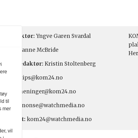
etsredaktør:
Yngve Garen Svardal
KOM
pla
aktør:
Hanne McBride
Her
varlig redaktør:
Kristin Stoltenberg
i
vere
etstips: tips@kom24.no
inger: meninger@kom24.no
ktøy
d til
onse: annonse@watchmedia.no
es mer
nnement:
kom24@watchmedia.no
r, vil