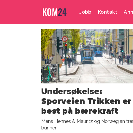
Jobb
Kontakt
Ann
Emne:
bærekraftprisen
Undersøkelse:
Sporveien Trikken er
best på bærekraft
Mens Hennes & Mauritz og Norwegian tref
bunnen.