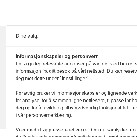
KOM24 drives av KOM24 AS.
Nyh
Dine valg:
Organisasjons­nummer: 928
Red
093 182
Informasjonskapsler og personvern
Ans
For å gi deg relevante annonser på vårt nettsted bruker v
informasjon fra ditt besøk på vårt nettsted. Du kan reser
Nyh
deg mot dette under "Innstillinger".
Men
For øvrig bruker vi informasjonskapsler og lignende ver
for analyse, for å sammenligne nettlesere, tilpasse innhol
Ann
deg og for å utvikle og tilby nødvendig funksjonalitet. L
i vår personvernerklæring.
Abo
Vi er med i Fagpressen-nettverket. Om du samtykker unde