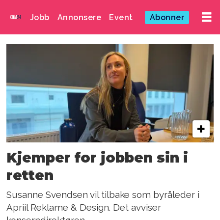
Jobb
Annonsere
Event
Abonner
Emne:
bergen
tingrett
Kjemper for jobben sin i
retten
Susanne Svendsen vil tilbake som byråleder i
Apriil Reklame & Design. Det avviser