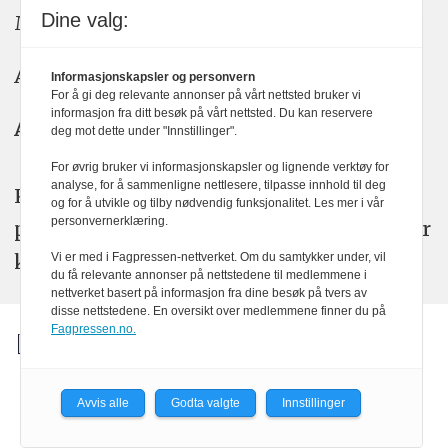
Dine valg:
Meninger: meninger@kom24.no
Annonse: annonse@watchmedia.no
Informasjonskapsler og personvern
For å gi deg relevante annonser på vårt nettsted bruker vi
informasjon fra ditt besøk på vårt nettsted. Du kan reservere
Abonnement:
kom24@watchmedia.no
deg mot dette under "Innstillinger".
For øvrig bruker vi informasjonskapsler og lignende verktøy for
analyse, for å sammenligne nettlesere, tilpasse innhold til deg
KOM24 arbeider etter Vær Varsom-
og for å utvikle og tilby nødvendig funksjonalitet. Les mer i vår
personvernerklæring.
plakatens regler for god presseskikk. Her
kan du lese mer om
PFUs
arbeid.
Vi er med i Fagpressen-nettverket. Om du samtykker under, vil
du få relevante annonser på nettstedene til medlemmene i
nettverket basert på informasjon fra dine besøk på tvers av
disse nettstedene. En oversikt over medlemmene finner du på
Fagpressen.no.
Avvis alle
Godta valgte
Innstillinger
Powered by Labrador CMS