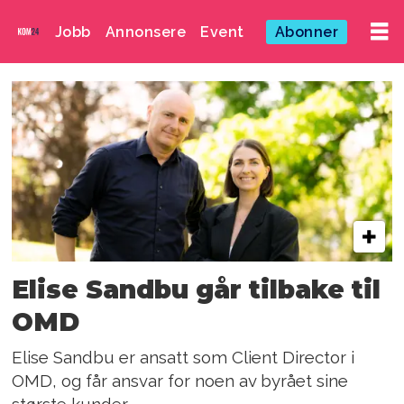
Jobb
Annonsere
Event
Abonner
Emne:
bjørn
kjetil
tønnessen
Elise Sandbu går tilbake til
OMD
Elise Sandbu er ansatt som Client Director i
OMD, og får ansvar for noen av byrået sine