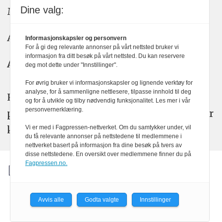
Dine valg:
Meninger: meninger@kom24.no
Annonse: annonse@watchmedia.no
Informasjonskapsler og personvern
For å gi deg relevante annonser på vårt nettsted bruker vi
informasjon fra ditt besøk på vårt nettsted. Du kan reservere
Abonnement:
kom24@watchmedia.no
deg mot dette under "Innstillinger".
For øvrig bruker vi informasjonskapsler og lignende verktøy for
analyse, for å sammenligne nettlesere, tilpasse innhold til deg
KOM24 arbeider etter Vær Varsom-
og for å utvikle og tilby nødvendig funksjonalitet. Les mer i vår
personvernerklæring.
plakatens regler for god presseskikk. Her
kan du lese mer om
PFUs
arbeid.
Vi er med i Fagpressen-nettverket. Om du samtykker under, vil
du få relevante annonser på nettstedene til medlemmene i
nettverket basert på informasjon fra dine besøk på tvers av
disse nettstedene. En oversikt over medlemmene finner du på
Fagpressen.no.
Avvis alle
Godta valgte
Innstillinger
Powered by Labrador CMS