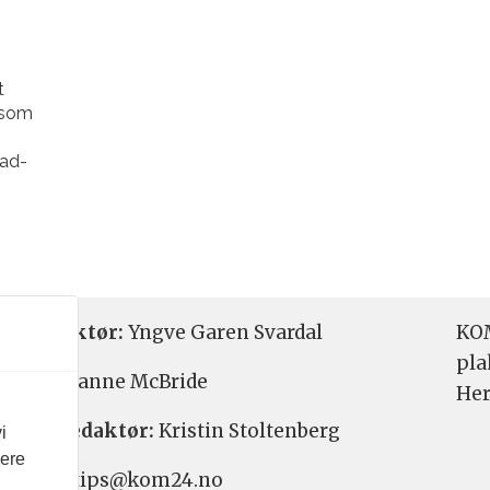
t
 som
»
tad-
etsredaktør:
Yngve Garen Svardal
KOM
pla
aktør:
Hanne McBride
Her
varlig redaktør:
Kristin Stoltenberg
i
vere
etstips: tips@kom24.no