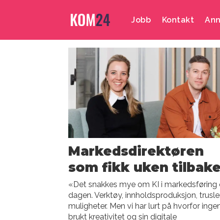
Jobb
Kontakt
Ann
Emne:
camilla
brustad-
nilsen
Markedsdirektøren
som fikk uken tilbak
«Det snakkes mye om KI i markedsføring
dagen. Verktøy, innholdsproduksjon, trusle
muligheter. Men vi har lurt på hvorfor inge
brukt kreativitet og sin digitale