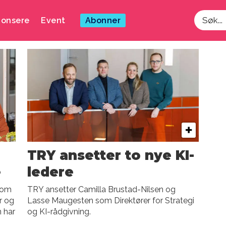
onsere
Event
Abonner
Søk
TRY ansetter to nye KI-
e
ledere
 om
TRY ansetter Camilla Brustad-Nilsen og
r og
Lasse Maugesten som Direktører for Strategi
n har
og KI-rådgivning.