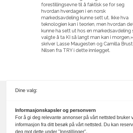
forestillingsevne til å faktisk se for seg
hvordan hverdagen i en norsk
markedsavdeling kunne sett ut. Ikke hva
teknologien kan i teorien, men hvordan de
kunne ha sett ut hos en markedsavdeling
valgte å ta KI så langt man kan i morgen,
skriver Lasse Maugesten og Camilla Brus
Nilsen fra TRY i dette innlegget.
KOM24 drives av KOM24 AS.
Nyh
Dine valg:
Organisasjons­nummer: 928
Red
093 182
Informasjonskapsler og personvern
Ans
For å gi deg relevante annonser på vårt nettsted bruker v
informasjon fra ditt besøk på vårt nettsted. Du kan reser
Nyh
deg mot dette under "Innstillinger".