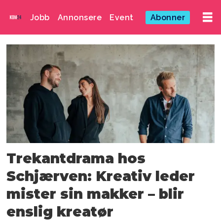
Jobb
Annonsere
Event
Abonner
Emne:
caroline
macri
Trekantdrama hos
Schjærven: Kreativ leder
mister sin makker – blir
enslig kreatør