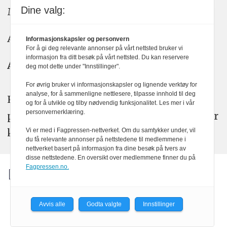
Dine valg:
Meninger: meninger@kom24.no
Annonse: annonse@watchmedia.no
Informasjonskapsler og personvern
For å gi deg relevante annonser på vårt nettsted bruker vi
informasjon fra ditt besøk på vårt nettsted. Du kan reservere
Abonnement:
kom24@watchmedia.no
deg mot dette under "Innstillinger".
For øvrig bruker vi informasjonskapsler og lignende verktøy for
analyse, for å sammenligne nettlesere, tilpasse innhold til deg
KOM24 arbeider etter Vær Varsom-
og for å utvikle og tilby nødvendig funksjonalitet. Les mer i vår
personvernerklæring.
plakatens regler for god presseskikk. Her
kan du lese mer om
PFUs
arbeid.
Vi er med i Fagpressen-nettverket. Om du samtykker under, vil
du få relevante annonser på nettstedene til medlemmene i
nettverket basert på informasjon fra dine besøk på tvers av
disse nettstedene. En oversikt over medlemmene finner du på
Fagpressen.no.
Avvis alle
Godta valgte
Innstillinger
Powered by Labrador CMS