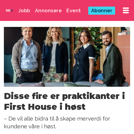
Jobb
Annonsere
Event
Abonner
Emne:
elise
agdestein
Disse fire er praktikanter i
First House i høst
– De vil alle bidra til å skape merverdi for
kundene våre i høst.