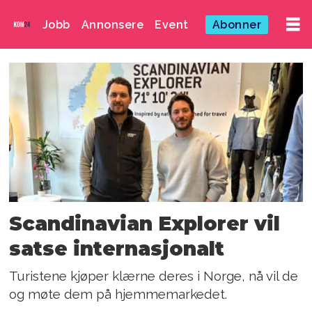
Jobb
Annonsere
Event
Abonner
Emne:
felix
bryngell
Scandinavian Explorer vil
satse internasjonalt
Turistene kjøper klærne deres i Norge, nå vil de
og møte dem på hjemmemarkedet.