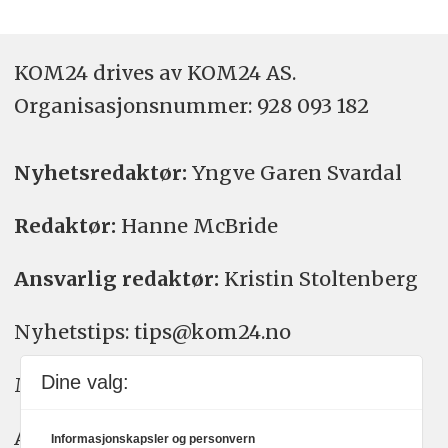
KOM24 drives av KOM24 AS.
Organisasjons­nummer: 928 093 182
Nyhetsredaktør:
Yngve Garen Svardal
Redaktør:
Hanne McBride
Ansvarlig redaktør:
Kristin Stoltenberg
Nyhetstips: tips@kom24.no
Dine valg:
Meninger: meninger@kom24.no
Annonse: annonse@watchmedia.no
Informasjonskapsler og personvern