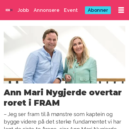
Jobb
Annonsere
Event
Abonner
Emne:
fram
Ann Mari Nygjerde overtar
roret i FRAM
– Jeg ser fram til å mønstre som kaptein og
bygge videre på det sterke fundamentet vi har