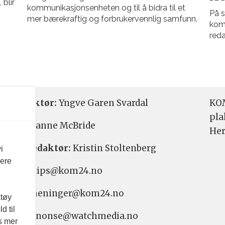
 blir
kommunikasjonsenheten og til å bidra til et
På s
mer bærekraftig og forbrukervennlig samfunn.
komm
reda
etsredaktør:
Yngve Garen Svardal
KOM
pla
aktør:
Hanne McBride
Her
varlig redaktør:
Kristin Stoltenberg
i
vere
etstips: tips@kom24.no
inger: meninger@kom24.no
ktøy
d til
onse: annonse@watchmedia.no
es mer