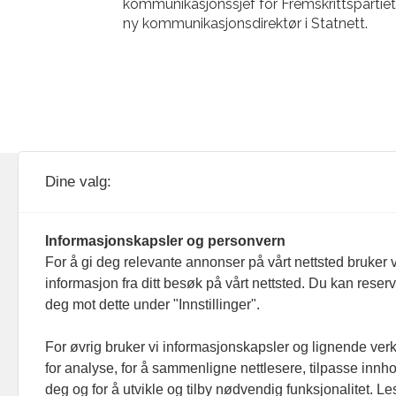
kommunikasjonssjef for Fremskrittspartiet,
ny kommunikasjonsdirektør i Statnett.
KOM24 drives av KOM24 AS.
Nyh
Dine valg:
Organisasjons­nummer: 928
Red
093 182
Informasjonskapsler og personvern
Ans
For å gi deg relevante annonser på vårt nettsted bruker v
informasjon fra ditt besøk på vårt nettsted. Du kan reser
Nyh
deg mot dette under "Innstillinger".
Men
For øvrig bruker vi informasjonskapsler og lignende ver
for analyse, for å sammenligne nettlesere, tilpasse innhol
Ann
deg og for å utvikle og tilby nødvendig funksjonalitet. L