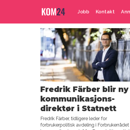
Jobb
Kontakt
Ann
Emne:
fredrik
färber
Fredrik Färber blir ny
kommunikasjons­
direktør i Statnett
Fredrik Färber, tidligere leder for
forbrukerpolitisk avdeling i Forbrukerrådet