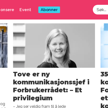
onsere
Event
Abonner
Søk
Tove er ny
35
kommunikasjonssjef i
k
Forbrukerrådet: – Et
Fo
privilegium
et
 og
k
– Jeg ser veldig fram til å lede