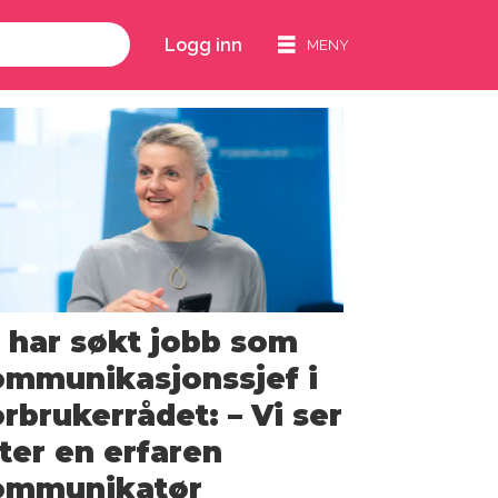
Logg inn
 har søkt jobb som
ommunikasjonssjef i
rbrukerrådet: – Vi ser
ter en erfaren
ommunikatør