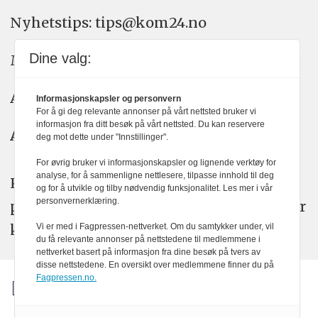
Nyhetstips: tips@kom24.no
Dine valg:
Meninger: meninger@kom24.no
Annonse: annonse@watchmedia.no
Informasjonskapsler og personvern
For å gi deg relevante annonser på vårt nettsted bruker vi
informasjon fra ditt besøk på vårt nettsted. Du kan reservere
Abonnement:
kom24@watchmedia.no
deg mot dette under "Innstillinger".
For øvrig bruker vi informasjonskapsler og lignende verktøy for
analyse, for å sammenligne nettlesere, tilpasse innhold til deg
KOM24 arbeider etter Vær Varsom-
og for å utvikle og tilby nødvendig funksjonalitet. Les mer i vår
personvernerklæring.
plakatens regler for god presseskikk. Her
kan du lese mer om
PFUs
arbeid.
Vi er med i Fagpressen-nettverket. Om du samtykker under, vil
du få relevante annonser på nettstedene til medlemmene i
nettverket basert på informasjon fra dine besøk på tvers av
disse nettstedene. En oversikt over medlemmene finner du på
Fagpressen.no.