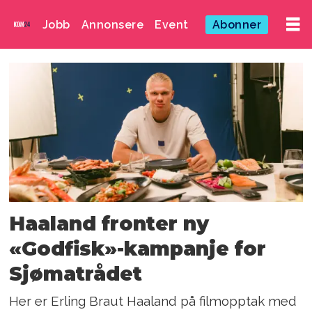
Jobb
Annonsere
Event
Abonner
Emne:
godfisk
Haaland fronter ny
«Godfisk»-kampanje for
Sjømatrådet
Her er Erling Braut Haaland på filmopptak med