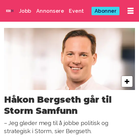
Jobb
Annonsere
Event
Abonner
Emne:
håkon
bergseth
Håkon Bergseth går til
Storm Samfunn
– Jeg gleder meg til å jobbe politisk og
strategisk i Storm, sier Bergseth.