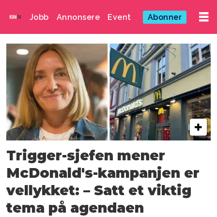
Jobb
Annonsere
Event
Abonner
Emne:
hamburger
university
Trigger-sjefen mener
McDonald's-kampanjen er
vellykket: – Satt et viktig
tema på agendaen