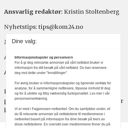
Ansvarlig redaktør:
Kristin Stoltenberg
Nyhetstips: tips@kom24.no
Dine valg:
Meninger: meninger@kom24.no
Annonse: annonse@watchmedia.no
Informasjonskapsler og personvern
For å gi deg relevante annonser på vårt nettsted bruker vi
informasjon fra ditt besøk på vårt nettsted. Du kan reservere
Abonnement:
kom24@watchmedia.no
deg mot dette under "Innstillinger".
For øvrig bruker vi informasjonskapsler og lignende verktøy for
analyse, for å sammenligne nettlesere, tilpasse innhold til deg
KOM24 arbeider etter Vær Varsom-
og for å utvikle og tilby nødvendig funksjonalitet. Les mer i vår
personvernerklæring.
plakatens regler for god presseskikk. Her
kan du lese mer om
PFUs
arbeid.
Vi er med i Fagpressen-nettverket. Om du samtykker under, vil
du få relevante annonser på nettstedene til medlemmene i
nettverket basert på informasjon fra dine besøk på tvers av
disse nettstedene. En oversikt over medlemmene finner du på