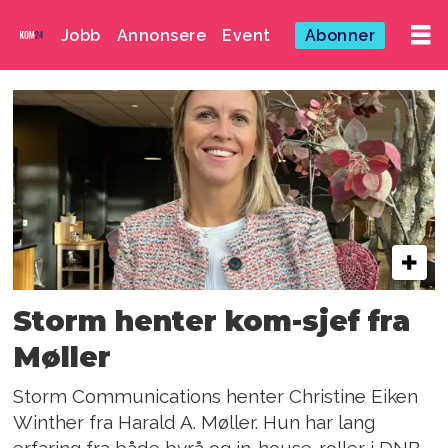
Jobb
Annonsere
Event
Abonner
Emne:
harald
a
møller
Storm henter kom-sjef fra
Møller
Storm Communications henter Christine Eiken
Winther fra Harald A. Møller. Hun har lang