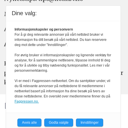
Dine valg:
Meninger: meninger@kom24.no
Annonse: annonse@watchmedia.no
Informasjonskapsler og personvern
For å gi deg relevante annonser på vårt nettsted bruker vi
informasjon fra ditt besøk på vårt nettsted. Du kan reservere
Abonnement:
kom24@watchmedia.no
deg mot dette under "Innstillinger".
For øvrig bruker vi informasjonskapsler og lignende verktøy for
analyse, for å sammenligne nettlesere, tilpasse innhold til deg
KOM24 arbeider etter Vær Varsom-
og for å utvikle og tilby nødvendig funksjonalitet. Les mer i vår
personvernerklæring.
plakatens regler for god presseskikk. Her
kan du lese mer om
PFUs
arbeid.
Vi er med i Fagpressen-nettverket. Om du samtykker under, vil
du få relevante annonser på nettstedene til medlemmene i
nettverket basert på informasjon fra dine besøk på tvers av
disse nettstedene. En oversikt over medlemmene finner du på
Fagpressen.no.
Avvis alle
Godta valgte
Innstillinger