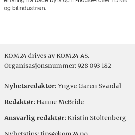
erfaring fra både byrå og in-house-roller i DNB
og bilindustrien.
KOM24 drives av KOM24 AS.
Organisasjons­nummer: 928 093 182
Nyhetsredaktør:
Yngve Garen Svardal
Redaktør:
Hanne McBride
Ansvarlig redaktør:
Kristin Stoltenberg
Nyhetstips: tips@kom24.no