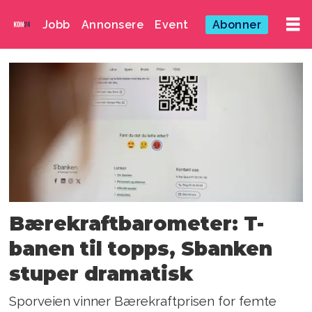
Jobb
Annonsere
Event
Abonner
Emne:
hbo
max
Bærekraftbarometer: T-
banen til topps, Sbanken
stuper dramatisk
Sporveien vinner Bærekraft­prisen for femte