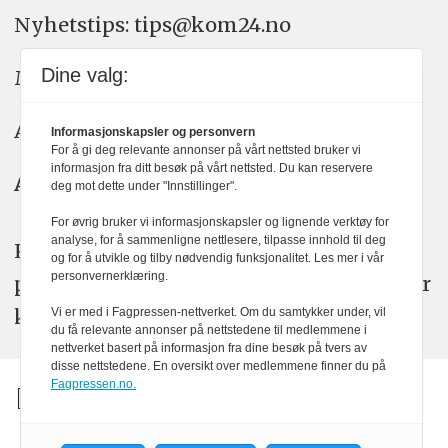
Nyhetstips: tips@kom24.no
Dine valg:
Meninger: meninger@kom24.no
Annonse: annonse@watchmedia.no
Informasjonskapsler og personvern
For å gi deg relevante annonser på vårt nettsted bruker vi
informasjon fra ditt besøk på vårt nettsted. Du kan reservere
Abonnement:
kom24@watchmedia.no
deg mot dette under "Innstillinger".
For øvrig bruker vi informasjonskapsler og lignende verktøy for
analyse, for å sammenligne nettlesere, tilpasse innhold til deg
KOM24 arbeider etter Vær Varsom-
og for å utvikle og tilby nødvendig funksjonalitet. Les mer i vår
personvernerklæring.
plakatens regler for god presseskikk. Her
kan du lese mer om
PFUs
arbeid.
Vi er med i Fagpressen-nettverket. Om du samtykker under, vil
du få relevante annonser på nettstedene til medlemmene i
nettverket basert på informasjon fra dine besøk på tvers av
disse nettstedene. En oversikt over medlemmene finner du på
Fagpressen.no.