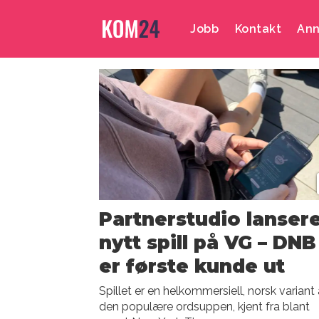
Jobb
Kontakt
Ann
Emne:
hyper
games
Partnerstudio lanser
nytt spill på VG – DNB
er første kunde ut
Spillet er en helkommersiell, norsk variant
den populære ordsuppen, kjent fra blant