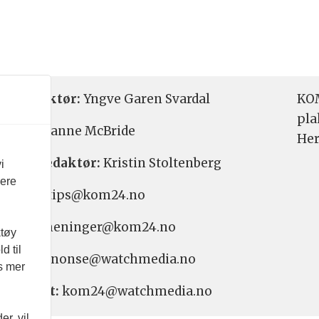
etsredaktør:
Yngve Garen Svardal
KOM
pla
aktør:
Hanne McBride
Her
varlig redaktør:
Kristin Stoltenberg
i
vere
etstips: tips@kom24.no
inger: meninger@kom24.no
ktøy
d til
onse: annonse@watchmedia.no
es mer
nnement:
kom24@watchmedia.no
r, vil