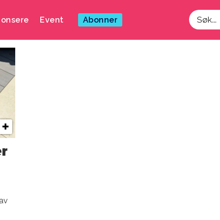
onsere
Event
Abonner
Søk
er
 av