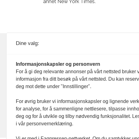
annet New York Times.
KOM24 drives av KOM24 AS.
Nyh
Dine valg:
Organisasjons­nummer: 928
Red
093 182
Informasjonskapsler og personvern
Ans
For å gi deg relevante annonser på vårt nettsted bruker v
informasjon fra ditt besøk på vårt nettsted. Du kan reser
Nyh
deg mot dette under "Innstillinger".
Men
For øvrig bruker vi informasjonskapsler og lignende ver
for analyse, for å sammenligne nettlesere, tilpasse innhol
Ann
deg og for å utvikle og tilby nødvendig funksjonalitet. L
i vår personvernerklæring.
Abo
Vi er med i Fagpressen-nettverket. Om du samtykker unde