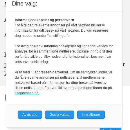
Dine valg:
Meninger: meninger@kom24.no
Annonse: annonse@watchmedia.no
Informasjonskapsler og personvern
For å gi deg relevante annonser på vårt nettsted bruker vi
informasjon fra ditt besøk på vårt nettsted. Du kan reservere
Abonnement:
kom24@watchmedia.no
deg mot dette under "Innstillinger".
For øvrig bruker vi informasjonskapsler og lignende verktøy for
analyse, for å sammenligne nettlesere, tilpasse innhold til deg
KOM24 arbeider etter Vær Varsom-
og for å utvikle og tilby nødvendig funksjonalitet. Les mer i vår
personvernerklæring.
plakatens regler for god presseskikk. Her
kan du lese mer om
PFUs
arbeid.
Vi er med i Fagpressen-nettverket. Om du samtykker under, vil
du få relevante annonser på nettstedene til medlemmene i
nettverket basert på informasjon fra dine besøk på tvers av
disse nettstedene. En oversikt over medlemmene finner du på
Fagpressen.no.
Avvis alle
Godta valgte
Innstillinger
Powered by Labrador CMS