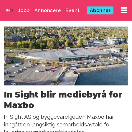
Jobb
Annonsere
Event
Abonner
Emne:
in
sight
In Sight blir mediebyrå for
Maxbo
In Sight AS og byggevarekjeden Maxbo har
inngått en langsiktig samarbeidsavtale for