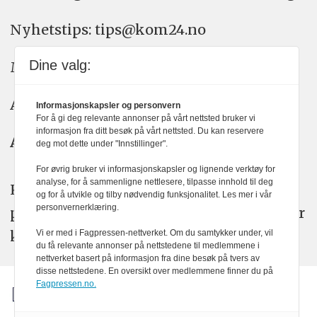
Nyhetstips: tips@kom24.no
Dine valg:
Meninger: meninger@kom24.no
Annonse: annonse@watchmedia.no
Informasjonskapsler og personvern
For å gi deg relevante annonser på vårt nettsted bruker vi
informasjon fra ditt besøk på vårt nettsted. Du kan reservere
Abonnement:
kom24@watchmedia.no
deg mot dette under "Innstillinger".
For øvrig bruker vi informasjonskapsler og lignende verktøy for
analyse, for å sammenligne nettlesere, tilpasse innhold til deg
KOM24 arbeider etter Vær Varsom-
og for å utvikle og tilby nødvendig funksjonalitet. Les mer i vår
personvernerklæring.
plakatens regler for god presseskikk. Her
kan du lese mer om
PFUs
arbeid.
Vi er med i Fagpressen-nettverket. Om du samtykker under, vil
du få relevante annonser på nettstedene til medlemmene i
nettverket basert på informasjon fra dine besøk på tvers av
disse nettstedene. En oversikt over medlemmene finner du på
Fagpressen.no.