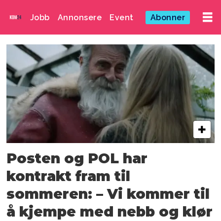
Jobb
Annonsere
Event
Abonner
Emne:
in
those
days
Posten og POL har
kontrakt fram til
sommeren: – Vi kommer til
å kjempe med nebb og klør