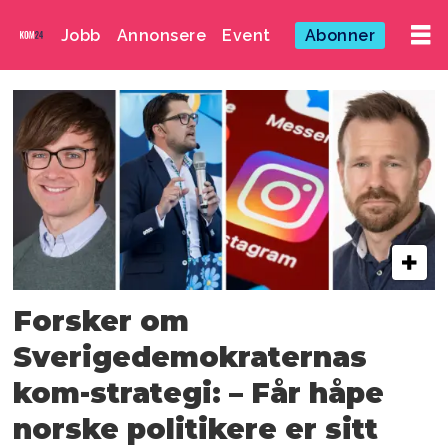
Jobb
Annonsere
Event
Abonner
Emne:
jimmie
åkesson
Forsker om
Sverigedemokraternas
kom-strategi: – Får håpe
norske politikere er sitt