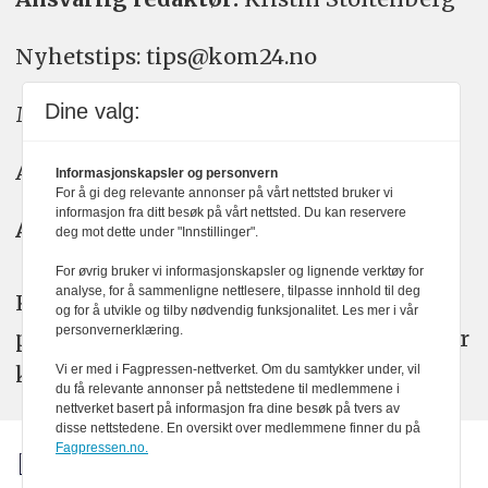
Nyhetstips: tips@kom24.no
Dine valg:
Meninger: meninger@kom24.no
Annonse: annonse@watchmedia.no
Informasjonskapsler og personvern
For å gi deg relevante annonser på vårt nettsted bruker vi
informasjon fra ditt besøk på vårt nettsted. Du kan reservere
Abonnement:
kom24@watchmedia.no
deg mot dette under "Innstillinger".
For øvrig bruker vi informasjonskapsler og lignende verktøy for
analyse, for å sammenligne nettlesere, tilpasse innhold til deg
KOM24 arbeider etter Vær Varsom-
og for å utvikle og tilby nødvendig funksjonalitet. Les mer i vår
personvernerklæring.
plakatens regler for god presseskikk. Her
kan du lese mer om
PFUs
arbeid.
Vi er med i Fagpressen-nettverket. Om du samtykker under, vil
du få relevante annonser på nettstedene til medlemmene i
nettverket basert på informasjon fra dine besøk på tvers av
disse nettstedene. En oversikt over medlemmene finner du på
Fagpressen.no.