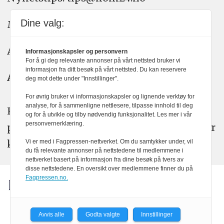
Dine valg:
Meninger: meninger@kom24.no
Annonse: annonse@watchmedia.no
Informasjonskapsler og personvern
For å gi deg relevante annonser på vårt nettsted bruker vi
informasjon fra ditt besøk på vårt nettsted. Du kan reservere
Abonnement:
kom24@watchmedia.no
deg mot dette under "Innstillinger".
For øvrig bruker vi informasjonskapsler og lignende verktøy for
analyse, for å sammenligne nettlesere, tilpasse innhold til deg
KOM24 arbeider etter Vær Varsom-
og for å utvikle og tilby nødvendig funksjonalitet. Les mer i vår
personvernerklæring.
plakatens regler for god presseskikk. Her
kan du lese mer om
PFUs
arbeid.
Vi er med i Fagpressen-nettverket. Om du samtykker under, vil
du få relevante annonser på nettstedene til medlemmene i
nettverket basert på informasjon fra dine besøk på tvers av
disse nettstedene. En oversikt over medlemmene finner du på
Fagpressen.no.
Avvis alle
Godta valgte
Innstillinger