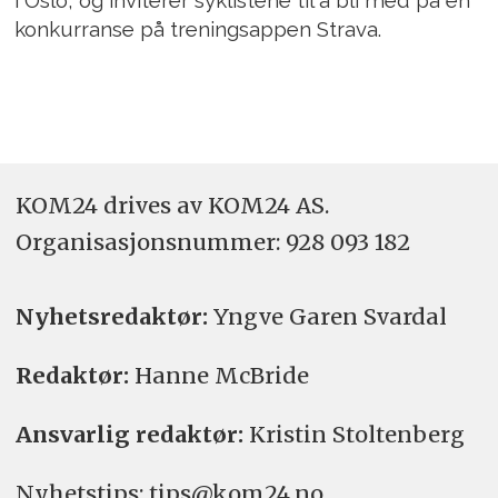
i Oslo, og inviterer syklistene til å bli med på en
konkurranse på treningsappen Strava.
KOM24 drives av KOM24 AS.
Organisasjons­nummer: 928 093 182
Nyhetsredaktør:
Yngve Garen Svardal
Redaktør:
Hanne McBride
Ansvarlig redaktør:
Kristin Stoltenberg
Nyhetstips: tips@kom24.no