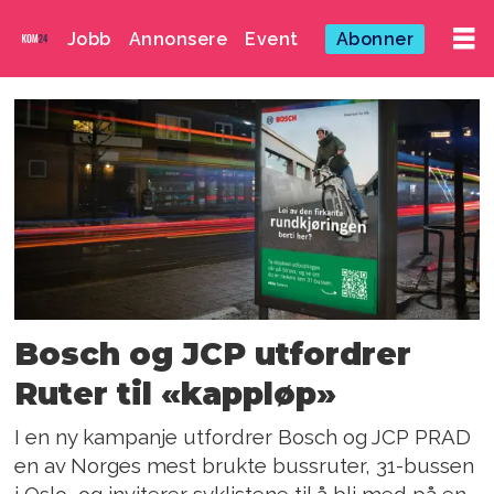
Jobb
Annonsere
Event
Abonner
Emne:
kari
wisbech
Bosch og JCP utfordrer
Ruter til «kappløp»
I en ny kampanje utfordrer Bosch og JCP PRAD
en av Norges mest brukte bussruter, 31-bussen