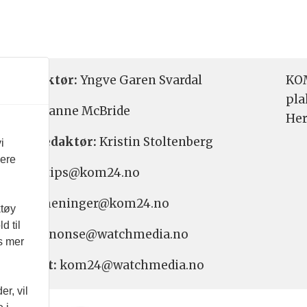
etsredaktør:
Yngve Garen Svardal
KOM
pla
aktør:
Hanne McBride
Her
varlig redaktør:
Kristin Stoltenberg
i
vere
etstips: tips@kom24.no
inger: meninger@kom24.no
ktøy
d til
onse: annonse@watchmedia.no
es mer
nnement:
kom24@watchmedia.no
r, vil