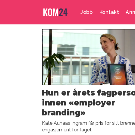
Jobb
Kontakt
Ann
Emne:
kate
aunaas
ingram
Hun er årets fagpers
innen «employer
branding»
Kate Aunaas Ingram får pris for sitt bren
engasjement for faget.