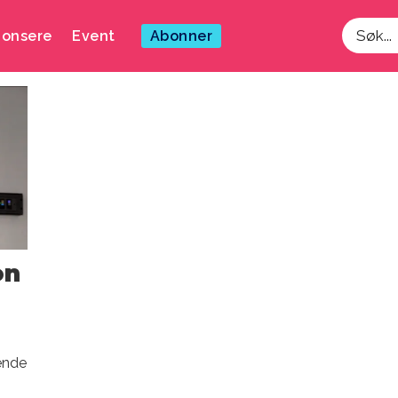
onsere
Event
Abonner
Søk
on
nende