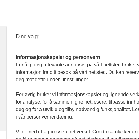
KOM24 drives av KOM24 AS.
Nyh
Dine valg:
Organisasjons­nummer: 928
Red
093 182
Informasjonskapsler og personvern
Ans
For å gi deg relevante annonser på vårt nettsted bruker v
informasjon fra ditt besøk på vårt nettsted. Du kan reser
Nyh
deg mot dette under "Innstillinger".
Men
For øvrig bruker vi informasjonskapsler og lignende ver
for analyse, for å sammenligne nettlesere, tilpasse innhol
Ann
deg og for å utvikle og tilby nødvendig funksjonalitet. L
i vår personvernerklæring.
Abo
Vi er med i Fagpressen-nettverket. Om du samtykker unde