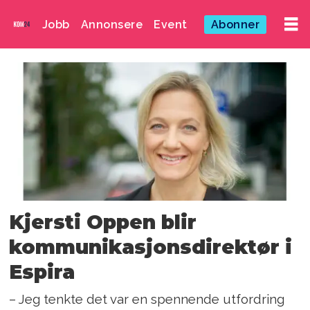
Jobb
Annonsere
Event
Abonner
Emne:
kjersti
oppen
Kjersti Oppen blir
kommunikasjonsdirektør i
Espira
– Jeg tenkte det var en spennende utfordring