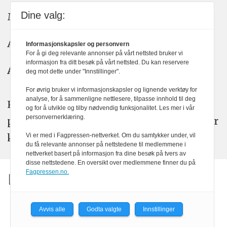
Dine valg:
Meninger: meninger@kom24.no
Annonse: annonse@watchmedia.no
Informasjonskapsler og personvern
For å gi deg relevante annonser på vårt nettsted bruker vi
informasjon fra ditt besøk på vårt nettsted. Du kan reservere
Abonnement:
kom24@watchmedia.no
deg mot dette under "Innstillinger".
For øvrig bruker vi informasjonskapsler og lignende verktøy for
analyse, for å sammenligne nettlesere, tilpasse innhold til deg
KOM24 arbeider etter Vær Varsom-
og for å utvikle og tilby nødvendig funksjonalitet. Les mer i vår
personvernerklæring.
plakatens regler for god presseskikk. Her
kan du lese mer om
PFUs
arbeid.
Vi er med i Fagpressen-nettverket. Om du samtykker under, vil
du få relevante annonser på nettstedene til medlemmene i
nettverket basert på informasjon fra dine besøk på tvers av
disse nettstedene. En oversikt over medlemmene finner du på
Fagpressen.no.
Avvis alle
Godta valgte
Innstillinger
Powered by Labrador CMS