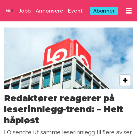
Jobb
Annonsere
Event
Abonner
Emne:
knut
bråthen
Redaktører reagerer på
leserinnlegg-trend: – Helt
håpløst
LO sendte ut samme leserinnlegg til flere aviser,