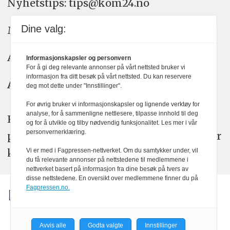
Nyhetstips: tips@kom24.no
Dine valg:
Meninger: meninger@kom24.no
Annonse: annonse@watchmedia.no
Informasjonskapsler og personvern
For å gi deg relevante annonser på vårt nettsted bruker vi
informasjon fra ditt besøk på vårt nettsted. Du kan reservere
Abonnement:
kom24@watchmedia.no
deg mot dette under "Innstillinger".
For øvrig bruker vi informasjonskapsler og lignende verktøy for
analyse, for å sammenligne nettlesere, tilpasse innhold til deg
KOM24 arbeider etter Vær Varsom-
og for å utvikle og tilby nødvendig funksjonalitet. Les mer i vår
personvernerklæring.
plakatens regler for god presseskikk. Her
kan du lese mer om
PFUs
arbeid.
Vi er med i Fagpressen-nettverket. Om du samtykker under, vil
du få relevante annonser på nettstedene til medlemmene i
nettverket basert på informasjon fra dine besøk på tvers av
disse nettstedene. En oversikt over medlemmene finner du på
Fagpressen.no.
Avvis alle
Godta valgte
Innstillinger