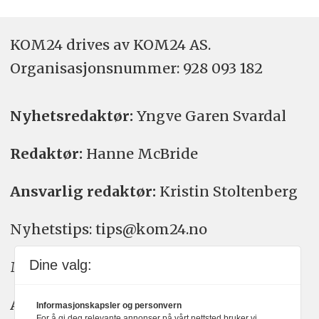
KOM24 drives av KOM24 AS.
Organisasjons­nummer: 928 093 182
Nyhetsredaktør:
Yngve Garen Svardal
Redaktør:
Hanne McBride
Ansvarlig redaktør:
Kristin Stoltenberg
Nyhetstips: tips@kom24.no
Dine valg:
Meninger: meninger@kom24.no
Annonse: annonse@watchmedia.no
Informasjonskapsler og personvern
For å gi deg relevante annonser på vårt nettsted bruker vi