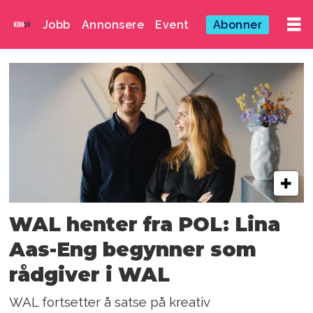
Jobb
Annonsere
Event
Abonner
Emne:
lina
aas-
eng
WAL henter fra POL: Lina
Aas-Eng begynner som
rådgiver i WAL
WAL fortsetter å satse på kreativ