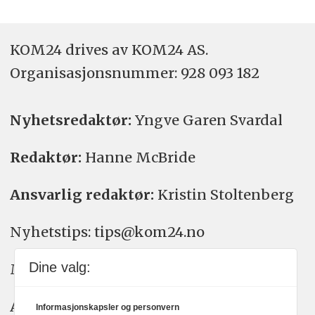
KOM24 drives av KOM24 AS.
Organisasjons­nummer: 928 093 182
Nyhetsredaktør:
Yngve Garen Svardal
Redaktør:
Hanne McBride
Ansvarlig redaktør:
Kristin Stoltenberg
Nyhetstips: tips@kom24.no
Dine valg:
Meninger: meninger@kom24.no
Annonse: annonse@watchmedia.no
Informasjonskapsler og personvern