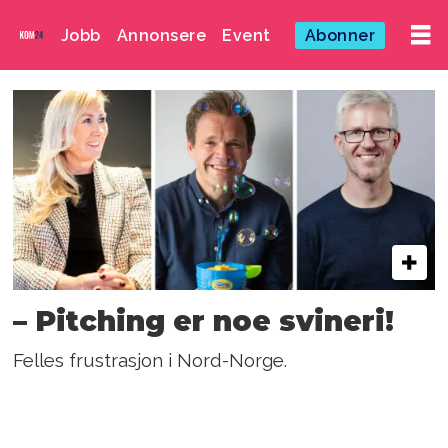
Jobb
Annonsere
Event
Abonner
Emne:
markedsplaner
– Pitching er noe svineri!
Felles frustrasjon i Nord-Norge.