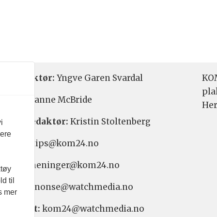
etsredaktør:
Yngve Garen Svardal
KOM
pla
aktør:
Hanne McBride
Her
varlig redaktør:
Kristin Stoltenberg
i
vere
etstips: tips@kom24.no
inger: meninger@kom24.no
ktøy
d til
onse: annonse@watchmedia.no
es mer
nnement:
kom24@watchmedia.no