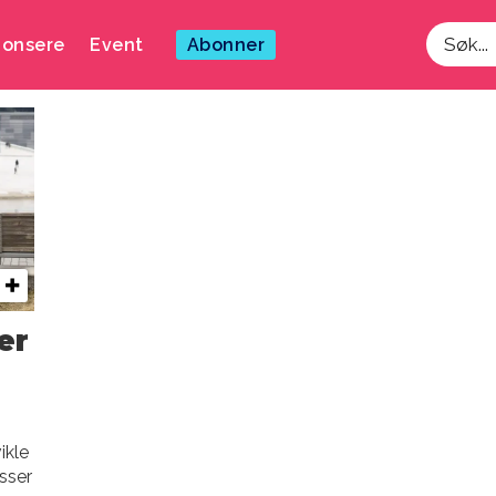
onsere
Event
Abonner
Søk
er
ikle
isser