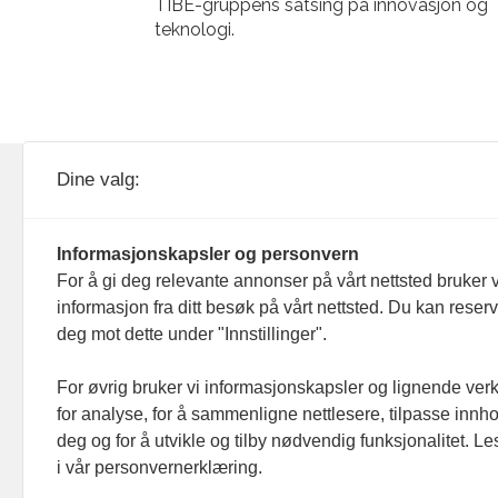
TIBE-gruppens satsing på innovasjon og
teknologi.
KOM24 drives av KOM24 AS.
Nyh
Dine valg:
Organisasjons­nummer: 928
Red
093 182
Informasjonskapsler og personvern
Ans
For å gi deg relevante annonser på vårt nettsted bruker v
informasjon fra ditt besøk på vårt nettsted. Du kan reser
Nyh
deg mot dette under "Innstillinger".
Men
For øvrig bruker vi informasjonskapsler og lignende ver
for analyse, for å sammenligne nettlesere, tilpasse innhol
Ann
deg og for å utvikle og tilby nødvendig funksjonalitet. L
i vår personvernerklæring.
Abo