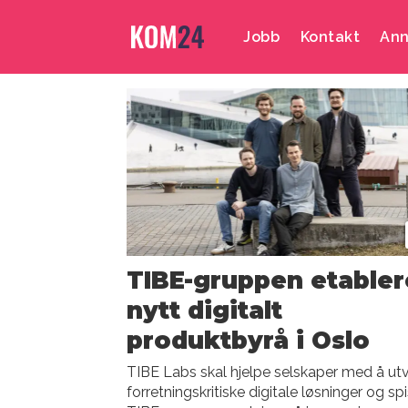
Jobb
Kontakt
Ann
Emne:
markus
ackerman
TIBE-gruppen etabler
nytt digitalt
produktbyrå i Oslo
TIBE Labs skal hjelpe selskaper med å utv
forretningskritiske digitale løsninger og sp