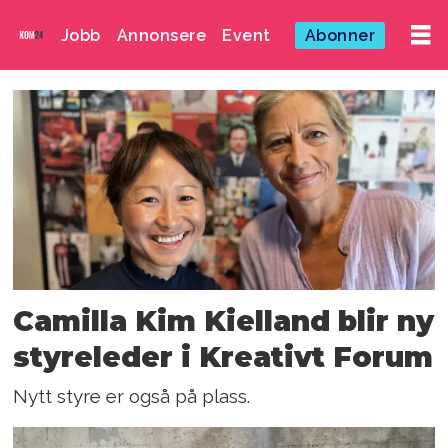
Jobb
Annonsere
Event
Abonner
Emne:
nanna
haggstrøm
Camilla Kim Kielland blir ny
styreleder i Kreativt Forum
Nytt styre er også på plass.