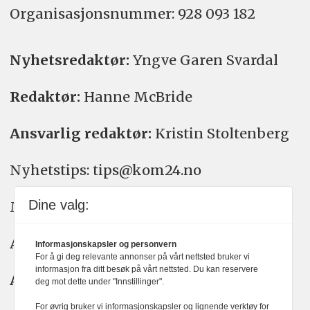
Organisasjons­nummer: 928 093 182
Nyhetsredaktør:
Yngve Garen Svardal
Redaktør:
Hanne McBride
Ansvarlig redaktør:
Kristin Stoltenberg
Nyhetstips: tips@kom24.no
Dine valg:
Meninger: meninger@kom24.no
Annonse: annonse@watchmedia.no
Informasjonskapsler og personvern
For å gi deg relevante annonser på vårt nettsted bruker vi
informasjon fra ditt besøk på vårt nettsted. Du kan reservere
Abonnement:
kom24@watchmedia.no
deg mot dette under "Innstillinger".
For øvrig bruker vi informasjonskapsler og lignende verktøy for