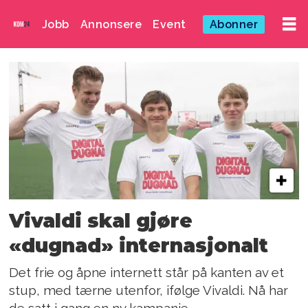
Jobb
Annonsere
Event
Abonner
Emne:
nettleser
Vivaldi skal gjøre
«dugnad» internasjonalt
Det frie og åpne internett står på kanten av et
stup, med tærne utenfor, ifølge Vivaldi. Nå har