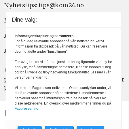
Nyhetstips: tips@kom24.no
Dine valg:
Meninger: meninger@kom24.no
Annonse: annonse@watchmedia.no
Informasjonskapsler og personvern
For å gi deg relevante annonser på vårt nettsted bruker vi
informasjon fra ditt besøk på vårt nettsted. Du kan reservere
Abonnement:
kom24@watchmedia.no
deg mot dette under "Innstillinger".
For øvrig bruker vi informasjonskapsler og lignende verktøy for
analyse, for å sammenligne nettlesere, tilpasse innhold til deg
KOM24 arbeider etter Vær Varsom-
og for å utvikle og tilby nødvendig funksjonalitet. Les mer i vår
personvernerklæring.
plakatens regler for god presseskikk. Her
kan du lese mer om
PFUs
arbeid.
Vi er med i Fagpressen-nettverket. Om du samtykker under, vil
du få relevante annonser på nettstedene til medlemmene i
nettverket basert på informasjon fra dine besøk på tvers av
disse nettstedene. En oversikt over medlemmene finner du på
Fagpressen.no.