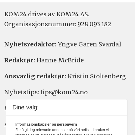
KOM24 drives av KOM24 AS.
Organisasjons­nummer: 928 093 182
Nyhetsredaktør:
Yngve Garen Svardal
Redaktør:
Hanne McBride
Ansvarlig redaktør:
Kristin Stoltenberg
Nyhetstips: tips@kom24.no
Dine valg:
Meninger: meninger@kom24.no
Annonse: annonse@watchmedia.no
Informasjonskapsler og personvern
For å gi deg relevante annonser på vårt nettsted bruker vi