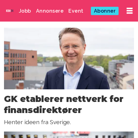
Jobb
Annonsere
Event
Abonner
Emne:
nettverk
GK etablerer nettverk for
finansdirektører
Henter ideen fra Sverige.