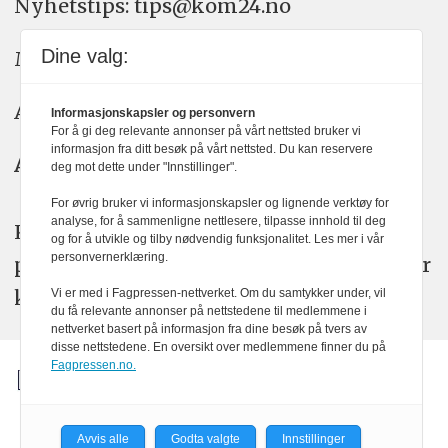
Nyhetstips: tips@kom24.no
Dine valg:
Meninger: meninger@kom24.no
Annonse: annonse@watchmedia.no
Informasjonskapsler og personvern
For å gi deg relevante annonser på vårt nettsted bruker vi
informasjon fra ditt besøk på vårt nettsted. Du kan reservere
Abonnement:
kom24@watchmedia.no
deg mot dette under "Innstillinger".
For øvrig bruker vi informasjonskapsler og lignende verktøy for
analyse, for å sammenligne nettlesere, tilpasse innhold til deg
KOM24 arbeider etter Vær Varsom-
og for å utvikle og tilby nødvendig funksjonalitet. Les mer i vår
personvernerklæring.
plakatens regler for god presseskikk. Her
kan du lese mer om
PFUs
arbeid.
Vi er med i Fagpressen-nettverket. Om du samtykker under, vil
du få relevante annonser på nettstedene til medlemmene i
nettverket basert på informasjon fra dine besøk på tvers av
disse nettstedene. En oversikt over medlemmene finner du på
Fagpressen.no.
Avvis alle
Godta valgte
Innstillinger