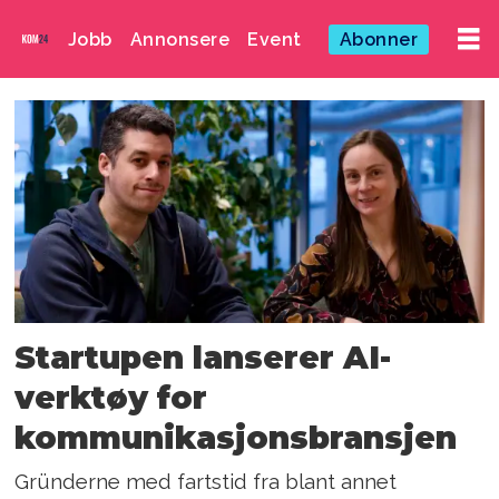
Jobb
Annonsere
Event
Abonner
Emne:
nicholas
kristoffersen
Startupen lanserer AI-
verktøy for
kommunikasjonsbransjen
Gründerne med fartstid fra blant annet