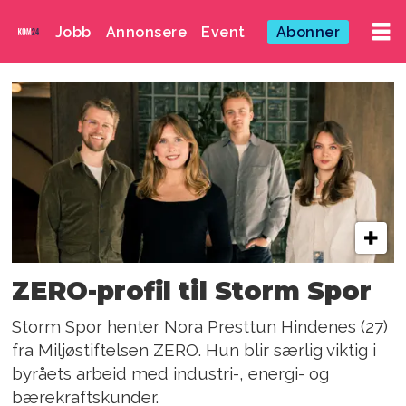
Jobb
Annonsere
Event
Abonner
Emne:
nora
presttun
hindenes
ZERO-profil til Storm Spor
Storm Spor henter Nora Presttun Hindenes (27)
fra Miljøstiftelsen ZERO. Hun blir særlig viktig i
byråets arbeid med industri-, energi- og
bærekraftskunder.