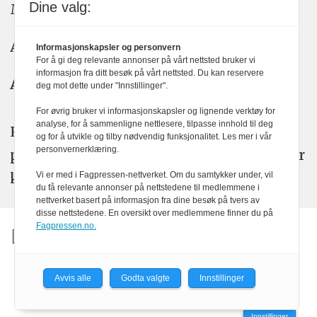
Dine valg:
Meninger: meninger@kom24.no
Annonse: annonse@watchmedia.no
Informasjonskapsler og personvern
For å gi deg relevante annonser på vårt nettsted bruker vi
informasjon fra ditt besøk på vårt nettsted. Du kan reservere
Abonnement:
kom24@watchmedia.no
deg mot dette under "Innstillinger".
For øvrig bruker vi informasjonskapsler og lignende verktøy for
analyse, for å sammenligne nettlesere, tilpasse innhold til deg
KOM24 arbeider etter Vær Varsom-
og for å utvikle og tilby nødvendig funksjonalitet. Les mer i vår
personvernerklæring.
plakatens regler for god presseskikk. Her
kan du lese mer om
PFUs
arbeid.
Vi er med i Fagpressen-nettverket. Om du samtykker under, vil
du få relevante annonser på nettstedene til medlemmene i
nettverket basert på informasjon fra dine besøk på tvers av
disse nettstedene. En oversikt over medlemmene finner du på
Fagpressen.no.
Avvis alle
Godta valgte
Innstillinger
Powered by Labrador CMS
Innstillinger