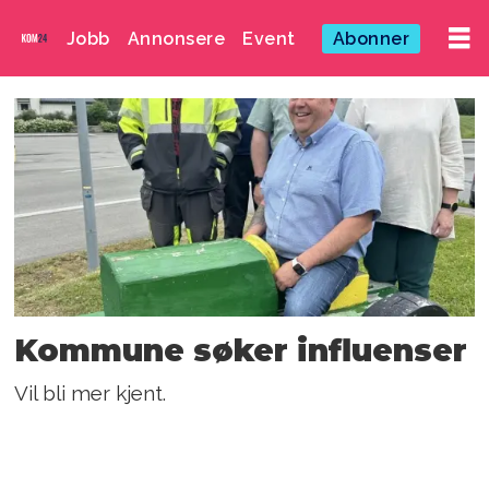
Jobb
Annonsere
Event
Abonner
Emne:
nordland
Kommune søker influenser
Vil bli mer kjent.