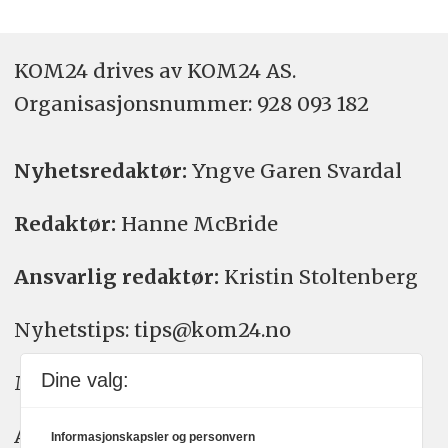
KOM24 drives av KOM24 AS.
Organisasjons­nummer: 928 093 182
Nyhetsredaktør:
Yngve Garen Svardal
Redaktør:
Hanne McBride
Ansvarlig redaktør:
Kristin Stoltenberg
Nyhetstips: tips@kom24.no
Dine valg:
Meninger: meninger@kom24.no
Annonse: annonse@watchmedia.no
Informasjonskapsler og personvern