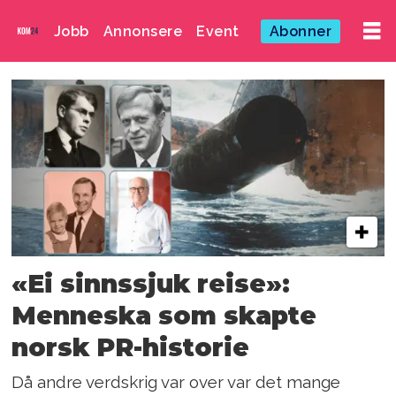
Jobb
Annonsere
Event
Abonner
Emne:
norwegian
public
relations
associaton
«Ei sinnssjuk reise»:
npra
Menneska som skapte
norsk PR-historie
Då andre verdskrig var over var det mange