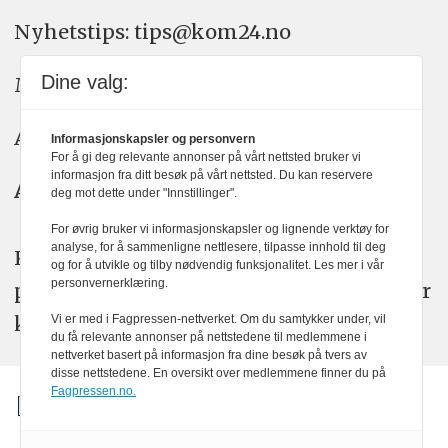
Nyhetstips: tips@kom24.no
Dine valg:
Meninger: meninger@kom24.no
Annonse: annonse@watchmedia.no
Informasjonskapsler og personvern
For å gi deg relevante annonser på vårt nettsted bruker vi
informasjon fra ditt besøk på vårt nettsted. Du kan reservere
Abonnement:
kom24@watchmedia.no
deg mot dette under "Innstillinger".
For øvrig bruker vi informasjonskapsler og lignende verktøy for
analyse, for å sammenligne nettlesere, tilpasse innhold til deg
KOM24 arbeider etter Vær Varsom-
og for å utvikle og tilby nødvendig funksjonalitet. Les mer i vår
personvernerklæring.
plakatens regler for god presseskikk. Her
kan du lese mer om
PFUs
arbeid.
Vi er med i Fagpressen-nettverket. Om du samtykker under, vil
du få relevante annonser på nettstedene til medlemmene i
nettverket basert på informasjon fra dine besøk på tvers av
disse nettstedene. En oversikt over medlemmene finner du på
Fagpressen.no.