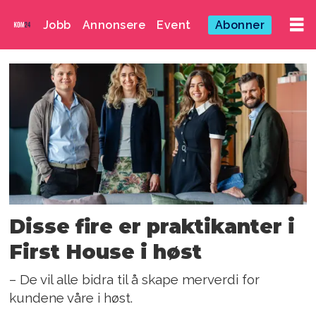
Jobb
Annonsere
Event
Abonner
Emne:
ola
buvik
skedsmo
Disse fire er praktikanter i
First House i høst
– De vil alle bidra til å skape merverdi for
kundene våre i høst.