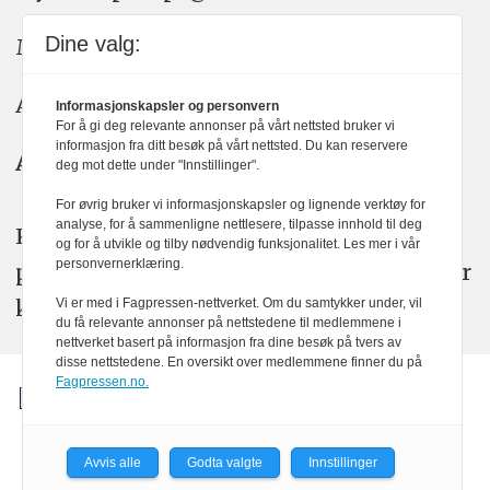
Dine valg:
Meninger: meninger@kom24.no
Annonse: annonse@watchmedia.no
Informasjonskapsler og personvern
For å gi deg relevante annonser på vårt nettsted bruker vi
informasjon fra ditt besøk på vårt nettsted. Du kan reservere
Abonnement:
kom24@watchmedia.no
deg mot dette under "Innstillinger".
For øvrig bruker vi informasjonskapsler og lignende verktøy for
analyse, for å sammenligne nettlesere, tilpasse innhold til deg
KOM24 arbeider etter Vær Varsom-
og for å utvikle og tilby nødvendig funksjonalitet. Les mer i vår
personvernerklæring.
plakatens regler for god presseskikk. Her
kan du lese mer om
PFUs
arbeid.
Vi er med i Fagpressen-nettverket. Om du samtykker under, vil
du få relevante annonser på nettstedene til medlemmene i
nettverket basert på informasjon fra dine besøk på tvers av
disse nettstedene. En oversikt over medlemmene finner du på
Fagpressen.no.
Avvis alle
Godta valgte
Innstillinger