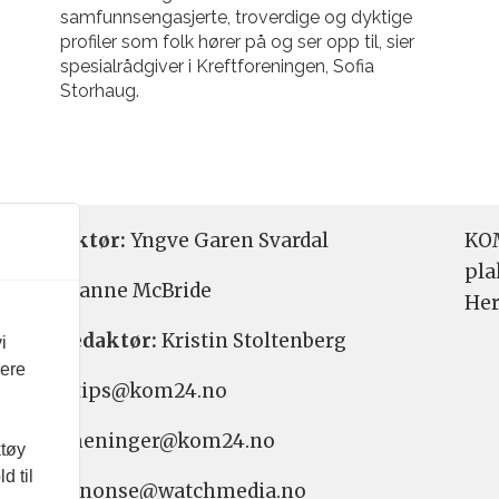
samfunnsengasjerte, troverdige og dyktige
profiler som folk hører på og ser opp til, sier
spesialrådgiver i Kreftforeningen, Sofia
Storhaug.
etsredaktør:
Yngve Garen Svardal
KOM
pla
aktør:
Hanne McBride
Her
varlig redaktør:
Kristin Stoltenberg
i
vere
etstips: tips@kom24.no
inger: meninger@kom24.no
ktøy
d til
onse: annonse@watchmedia.no