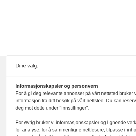
KOM24 drives av KOM24 AS.
Nyh
Dine valg:
Organisasjons­nummer: 928
Red
093 182
Informasjonskapsler og personvern
Ans
For å gi deg relevante annonser på vårt nettsted bruker v
informasjon fra ditt besøk på vårt nettsted. Du kan reser
Nyh
deg mot dette under "Innstillinger".
Men
For øvrig bruker vi informasjonskapsler og lignende ver
for analyse, for å sammenligne nettlesere, tilpasse innhol
Ann