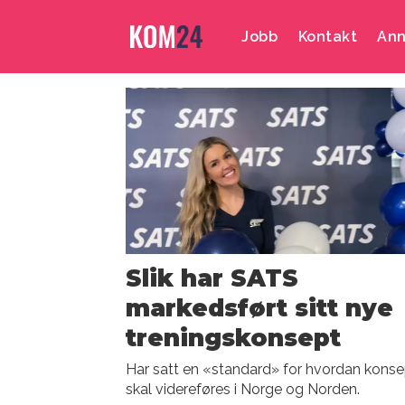
Jobb
Kontakt
Ann
Emne:
pia
seeberg
Slik har SATS
markedsført sitt nye
treningskonsept
Har satt en «standard» for hvordan konse
skal videreføres i Norge og Norden.