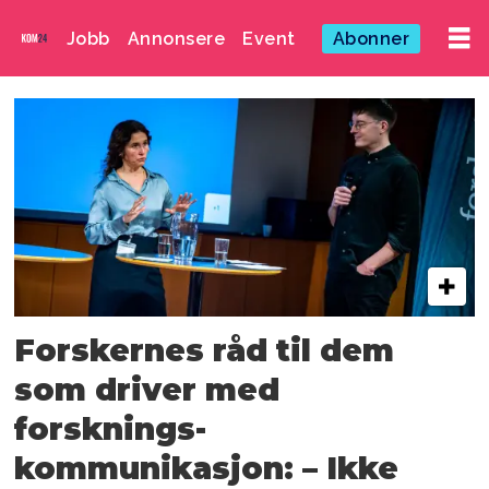
Jobb
Annonsere
Event
Abonner
Emne:
prio
Forskernes råd til dem
som driver med
forsknings­
kommunikasjon: – Ikke