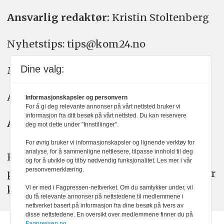
Ansvarlig redaktør:
Kristin Stoltenberg
Nyhetstips: tips@kom24.no
Dine valg:
Meninger: meninger@kom24.no
Annonse: annonse@watchmedia.no
Informasjonskapsler og personvern
For å gi deg relevante annonser på vårt nettsted bruker vi
informasjon fra ditt besøk på vårt nettsted. Du kan reservere
Abonnement:
kom24@watchmedia.no
deg mot dette under "Innstillinger".
For øvrig bruker vi informasjonskapsler og lignende verktøy for
analyse, for å sammenligne nettlesere, tilpasse innhold til deg
KOM24 arbeider etter Vær Varsom-
og for å utvikle og tilby nødvendig funksjonalitet. Les mer i vår
personvernerklæring.
plakatens regler for god presseskikk. Her
kan du lese mer om
PFUs
arbeid.
Vi er med i Fagpressen-nettverket. Om du samtykker under, vil
du få relevante annonser på nettstedene til medlemmene i
nettverket basert på informasjon fra dine besøk på tvers av
disse nettstedene. En oversikt over medlemmene finner du på
Fagpressen.no.