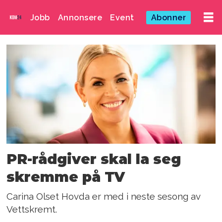
Jobb
Annonsere
Event
Abonner
Emne:
pulsmåling
PR-rådgiver skal la seg
skremme på TV
Carina Olset Hovda er med i neste sesong av
Vettskremt.