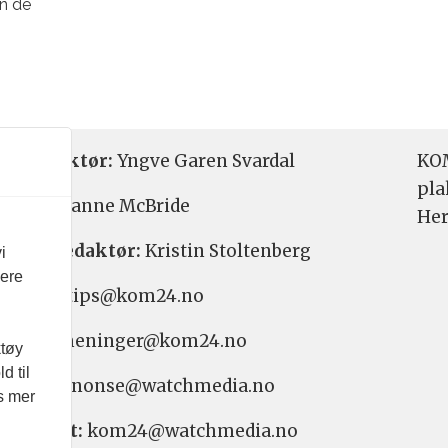
an de
etsredaktør:
Yngve Garen Svardal
KOM
pla
aktør:
Hanne McBride
Her
varlig redaktør:
Kristin Stoltenberg
i
vere
etstips: tips@kom24.no
inger: meninger@kom24.no
ktøy
d til
onse: annonse@watchmedia.no
es mer
nnement:
kom24@watchmedia.no