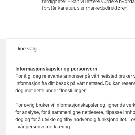
ferdigheter – kan vi lettere vurdere hvord
forstår kanalen, sier markedsdirektøren.
KOM24 drives av KOM24 AS.
Nyh
Dine valg:
Organisasjons­nummer: 928
Red
093 182
Informasjonskapsler og personvern
Ans
For å gi deg relevante annonser på vårt nettsted bruker v
informasjon fra ditt besøk på vårt nettsted. Du kan reser
Nyh
deg mot dette under "Innstillinger".
Men
For øvrig bruker vi informasjonskapsler og lignende ver
for analyse, for å sammenligne nettlesere, tilpasse innhol
Ann
deg og for å utvikle og tilby nødvendig funksjonalitet. L
i vår personvernerklæring.
Abo