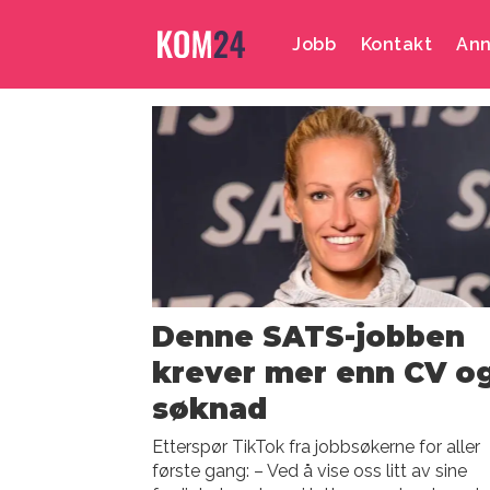
Jobb
Kontakt
Ann
Emne:
reel
Denne SATS-jobben
krever mer enn CV o
søknad
Etterspør TikTok fra jobbsøkerne for aller
første gang: – Ved å vise oss litt av sine