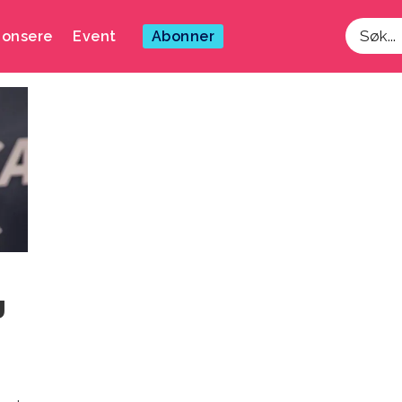
onsere
Event
Abonner
Søk
g