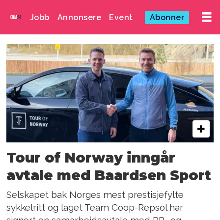
Jobb
Annonsere
Event
Abonner
Emne:
roy
hegreberg
Tour of Norway inngår
avtale med Baardsen Sport
Selskapet bak Norges mest prestisjefylte
sykkelritt og laget Team Coop-Repsol har