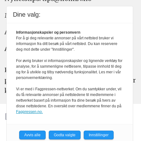
Dine valg:
Meninger: meninger@kom24.no
Annonse: annonse@watchmedia.no
Informasjonskapsler og personvern
For å gi deg relevante annonser på vårt nettsted bruker vi
informasjon fra ditt besøk på vårt nettsted. Du kan reservere
Abonnement:
kom24@watchmedia.no
deg mot dette under "Innstillinger".
For øvrig bruker vi informasjonskapsler og lignende verktøy for
analyse, for å sammenligne nettlesere, tilpasse innhold til deg
KOM24 arbeider etter Vær Varsom-
og for å utvikle og tilby nødvendig funksjonalitet. Les mer i vår
personvernerklæring.
plakatens regler for god presseskikk. Her
kan du lese mer om
PFUs
arbeid.
Vi er med i Fagpressen-nettverket. Om du samtykker under, vil
du få relevante annonser på nettstedene til medlemmene i
nettverket basert på informasjon fra dine besøk på tvers av
disse nettstedene. En oversikt over medlemmene finner du på
Fagpressen.no.
Avvis alle
Godta valgte
Innstillinger