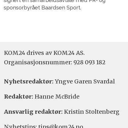
signert en samarbeidsavtale med PR- og
sponsorbyrået Baardsen Sport.
KOM24 drives av KOM24 AS.
Organisasjons­nummer: 928 093 182
Nyhetsredaktør:
Yngve Garen Svardal
Redaktør:
Hanne McBride
Ansvarlig redaktør:
Kristin Stoltenberg
Nyhetstips: tips@kom24.no