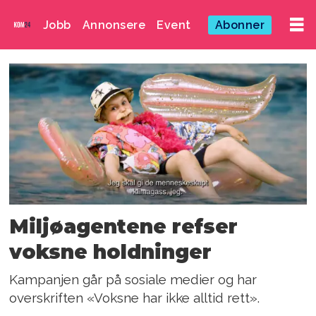
Jobb
Annonsere
Event
Abonner
Emne:
signe
lindbråten
Miljøagentene refser
voksne holdninger
Kampanjen går på sosiale medier og har
overskriften «Voksne har ikke alltid rett».