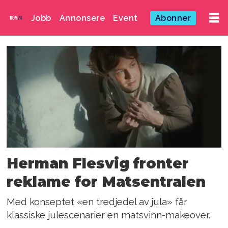
Jobb
Annonsere
Event
Abonner
Emne:
silje-
maria
markussen
Herman Flesvig fronter
reklame for Matsentralen
Med konseptet «en tredjedel av jula» får
klassiske julescenarier en matsvinn-makeover.